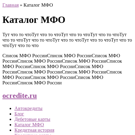
Главная
»
Каталог МФО
Каталог МФО
Тут что то чтоТут что то чтоТут что то чтоТут что то чтоТут
что то чтоТут что то чтоТут что то чтоТут что то чтоТут что то
чтоТут что то что
Список МФО РоссииСписок МФО РоссииСписок МФО
РоссииСписок МФО РоссииСписок МФО РоссииСписок
МФО РоссииСписок МФО РоссииСписок МФО
РоссииСписок МФО РоссииСписок МФО РоссииСписок
МФО РоссииСписок МФО РоссииСписок МФО
РоссииСписок МФО России
ocredite.ru
Автокредиты
Блог
Дебетовые карты
Каталог МФО
Кредитная история