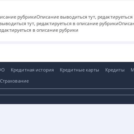
писание рубрикиОписание выводиться тут, редактируеться
ыводиться тут, редактируеться в описание рубрикиОписан
едактируеться в описание рубрики
ФО
Кредитная история
Кредитные карты
Кредиты
М
Страхование