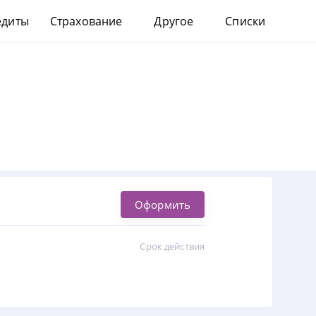
едиты
Страхование
Другое
Списки
ОСАГО
Рефинансирование
Список банков
КАСКО
Кредитная история
Каталог МФО
Жизнь и здоровье
РКО
Путешествия
Недвижимость
Оформить
Срок действия