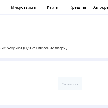
Микрозаймы
Карты
Кредиты
Автокр
10000
Кредитные карты
Дебетовые карты
ние рубрики (Пункт Описание вверху)
Стоимость