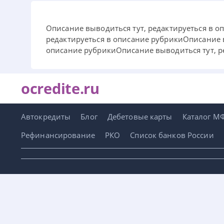
Описание выводиться тут, редактируеться в о
редактируеться в описание рубрикиОписание в
описание рубрикиОписание выводиться тут, р
ocredite.ru
Автокредиты
Блог
Дебетовые карты
Каталог М
Рефинансирование
РКО
Список банков России