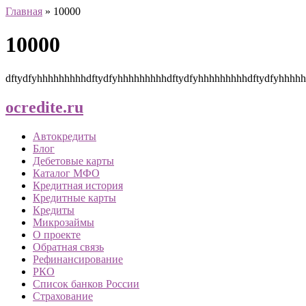
Главная
»
10000
10000
dftydfyhhhhhhhhhdftydfyhhhhhhhhhdftydfyhhhhhhhhhdftydfyhhhh
ocredite.ru
Автокредиты
Блог
Дебетовые карты
Каталог МФО
Кредитная история
Кредитные карты
Кредиты
Микрозаймы
О проекте
Обратная связь
Рефинансирование
РКО
Список банков России
Страхование