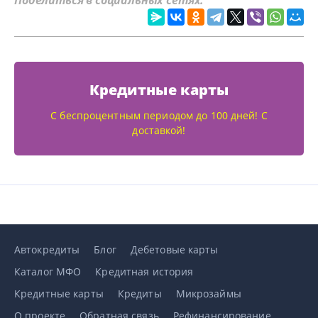
Кредитные карты
С беспроцентным периодом до 100 дней! С
доставкой!
Автокредиты
Блог
Дебетовые карты
Каталог МФО
Кредитная история
Кредитные карты
Кредиты
Микрозаймы
О проекте
Обратная связь
Рефинансирование